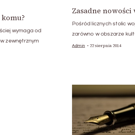
Zasadne nowości
o komu?
Pośród licznych stolic w
ęściej wymaga od
zarówno w obszarze kultur
ków zewnętrznym
22 sierpnia 2014
Admin