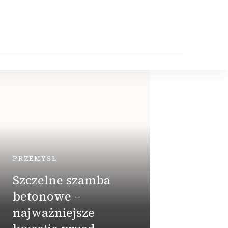
PRZEMYSŁ
Szczelne szamba
betonowe –
DOM
najważniejsze
Jaki