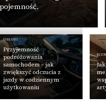
 pojemność.
USŁUGI
Przyjemność
BIZ
podróżowania
samochodem – jak
Jak
zwiększyć odczucia z
me
jazdy w codziennym
wsp
użytkowaniu
ar