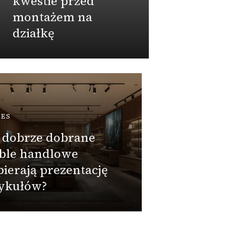
kwestie przed
napr
montażem na
działkę
Admin
PRZEMY
Jak i
atest 
NES
PZH i 
 dobrze dobrane
zgodn
ble handlowe
wybie
ierają prezentację
zbior
tykułów?
beton