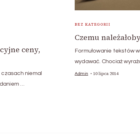
BEZ KATEGORII
Czemu należałoby
cyjne ceny,
Formułowanie tekstów wca
wydawać. Chociaż wyraż
h czasach niemal
10 lipca 2014
Admin
adaniem …