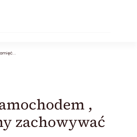
pamięć…
 samochodem ,
imy zachowywać