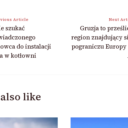
vious Article
Next Art
e szukać
Gruzja to prześl
wiadczonego
region znajdujący s
ion
owca do instalacji
pograniczu Europy 
a w kotłowni
also like