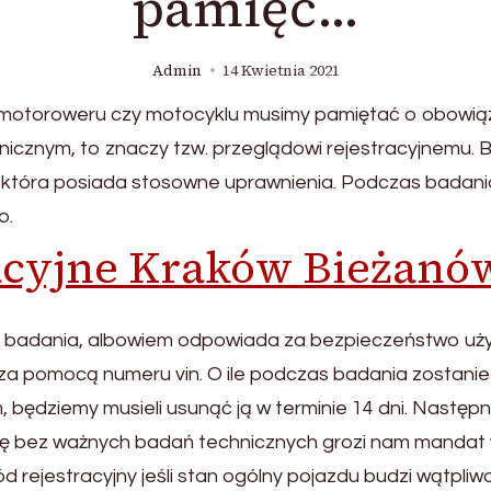
pamięć…
Admin
14 Kwietnia 2021
motoroweru czy motocyklu musimy pamiętać o obowiązka
cznym, to znaczy tzw. przeglądowi rejestracyjnemu.
w, która posiada stosowne uprawnienia. Podczas badan
o.
racyjne Kraków Bieżanó
o badania, albowiem odpowiada za bezpieczeństwo u
za pomocą numeru vin. O ile podczas badania zostanie
 będziemy musieli usunąć ją w terminie 14 dni. Następni
azdę bez ważnych badań technicznych grozi nam manda
rejestracyjny jeśli stan ogólny pojazdu budzi wątpliwo