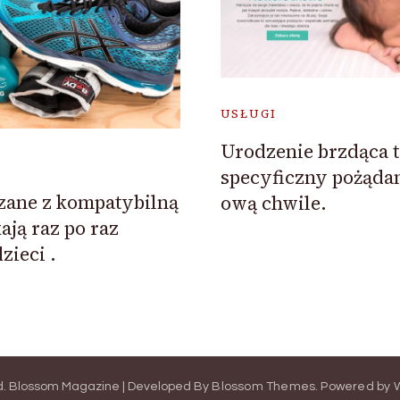
USŁUGI
Urodzenie brzdąca t
specyficzny pożąd
zane z kompatybilną
ową chwile.
ją raz po raz
zieci .
d.
Blossom Magazine | Developed By
Blossom Themes
.
Powered by