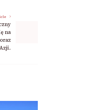
icle
iczny
ię na
oraz
Azji.