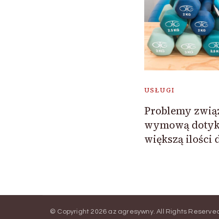
USŁUGI
Problemy zwią
wymową dotyka
większą ilości d
© Copyright 2026
az agresywny
. All Rights Reserve