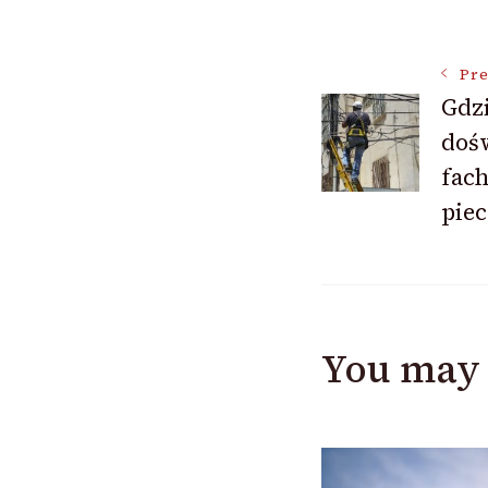
Post
Pre
Gdzi
doś
Navigat
fach
piec
You may 