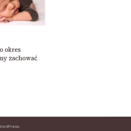
o okres
amy zachować
WordPress
.