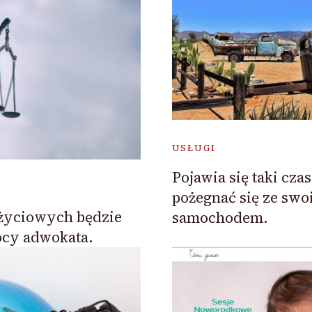
USŁUGI
Pojawia się taki cz
pożegnać się ze sw
 życiowych będzie
samochodem.
cy adwokata.