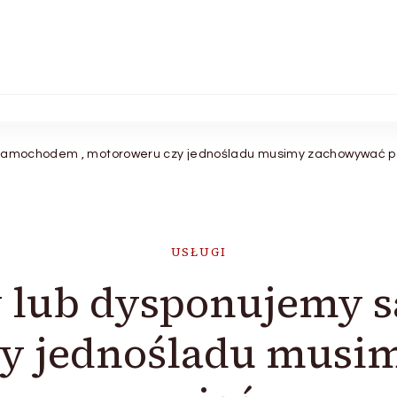
y samochodem , motoroweru czy jednośladu musimy zachowywać 
USŁUGI
my lub dysponujemy
y jednośladu mus