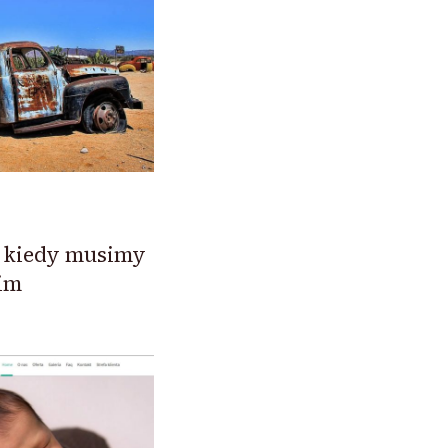
as kiedy musimy
oim